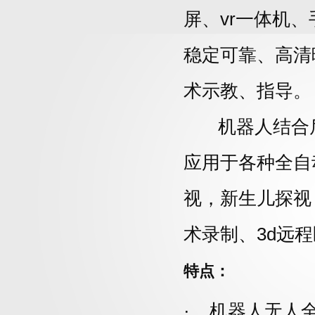
屏、vr一体机
稳定可靠、高清
术示教、指导。
机器人结合后
应用于各种全自
视，新生儿探视，
术录制、3d远
特点：
· 机器人无人