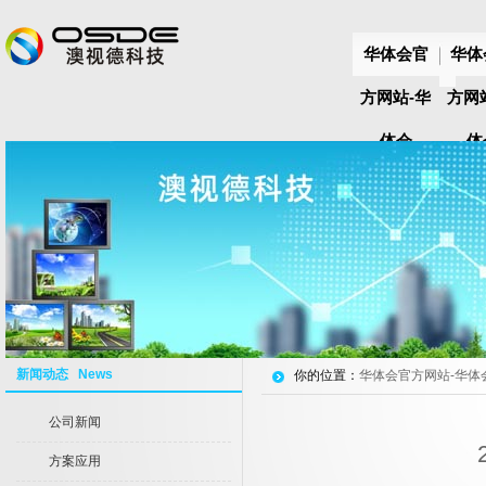
华体会官
华体
方网站-华
方网
体会
体
huatihui(中
huat
国)
国
新闻动态 News
你的位置：
华体会官方网站-华体会hu
公司新闻
方案应用