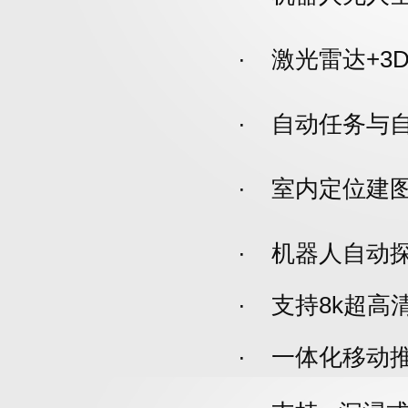
· 激光雷达+3
· 自动任务与
· 室内定位建
· 机器人自动
·
支持8k超高
· 一体化移动