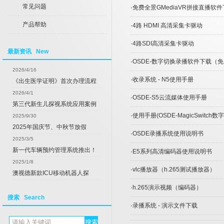
常见问题
·
免费全景GMediaVR拼接直播软
产品帮助
·
4路 HDMI 高清采集卡驱动
·
4路SDI高清采集卡驱动
最新资讯 New
·
OSDE-数字切换录播软件下载（
2026/4/16
·
收录系统 - N5使用手册
《出生医学证明》首次办理流程
2026/4/1
·
OSDE-S5云流媒体使用手册
第三代新生儿探视系统应用案例
·
使用手册(OSDE-MagicSwitch
2025/9/30
2025年国庆节、中秋节放假
·
OSDE录播系统使用说明书
2025/3/5
新一代车辆预约管理系统推出！
·
E5系列高清编码器使用说明书
2025/1/8
·
vlc播放器（h.265测试播放器）
澳视德新款ICU移动机器人探
·
h.265演示视频（编码器）
搜索 Search
·
录播系统 - 演示文件下载