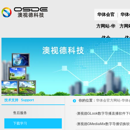
华体会官
华体
方网站-华
方网
体会
体
huatihui(中
huat
国)
国
技术支持 Support
你的位置：
华体会官方网站-华体会hu
售后服务
·
澳视德GLook数字导播直播软件
下载学习
·
澳视德GMediaMix数字导播切