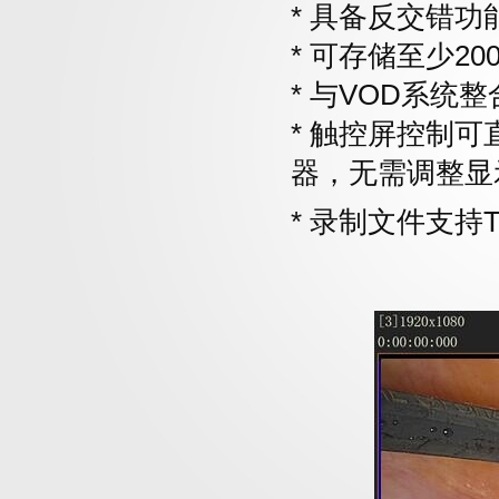
*
具备反交错功
*
可存储至少20
*
与VOD系统
*
触控屏控制可
器，无需调整显
*
录制文件支持T