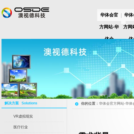
华体会官
华体
方网站-华
方网
体会
体
huatihui(中
huat
国)
国
解决方案 Solutions
你的位置：
华体会官方网站-华体会hu
VR虚拟现实
医疗行业